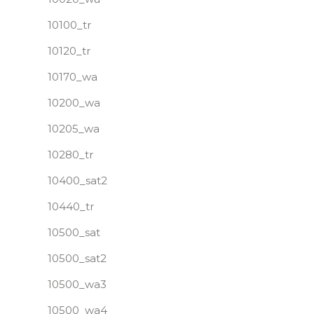
10100_tr
10120_tr
10170_wa
10200_wa
10205_wa
10280_tr
10400_sat2
10440_tr
10500_sat
10500_sat2
10500_wa3
10500_wa4