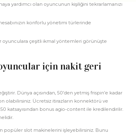
aya yardımcı olan oyuncunun kişiliğini tekrarlamanızı
 hesabınızın konforlu yönetimi türlerinde
lar oyunculara çeşitli ikmal yöntemleri görünüşte
oyuncular için nakit geri
iştirir. Dünya açısından, 50’den yetmiş frispin’e kadar
 olabilirsiniz. Ücretsiz itirazların konnektörü ve
 X50 katsayısından bonus agio-content ile kredilendirilir.
lidir.
 popüler slot makinelerini işleyebilirsiniz. Bunu