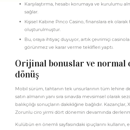
Karşılaştırma, hesabı korumaya ve kurulumu alm
sağlar.
Kişisel Kabine Pinco Casino, finanslara ek olarak
oluşturulmuştur.
Bu, oraya ihtiyaç duyuyor, artık çevrimiçi casino
görünmez ve karar verme teklifleri yaptı.
Orijinal bonuslar ve normal 
dönüş
Mobil sürüm, tahtanın tek unsurlarının tüm lehine değ
satın almanın yanı sıra sınavda mevsimsel olarak sezon
balıkçılığı sonuçların dakikliğine bağlıdır. Kazançlar,
Zorunlu ciro yirmi dört dönemin devamında derlenme
Kulübün en önemli sayfasındaki ipuçlarını kullanın, en