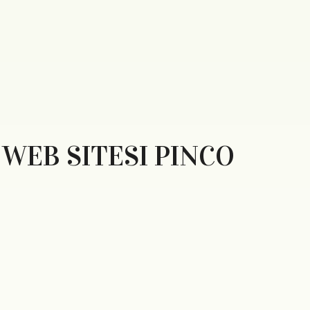
 WEB SITESI PINCO