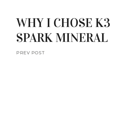
WHY I CHOSE K3
SPARK MINERAL
PREV POST