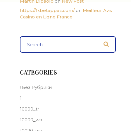
Martin Dipaolo
on
New Post
https://1xbetappaz.com/
on
Meilleur Avis
Casino en Ligne France
CATEGORIES
! Без Рубрики
1
10000_tr
10000_wa
10020_wa